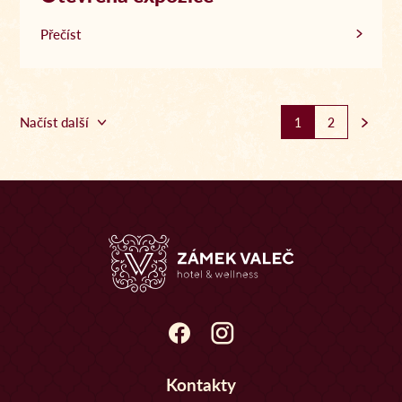
Přečíst
Načíst další
1
2
Kontakty