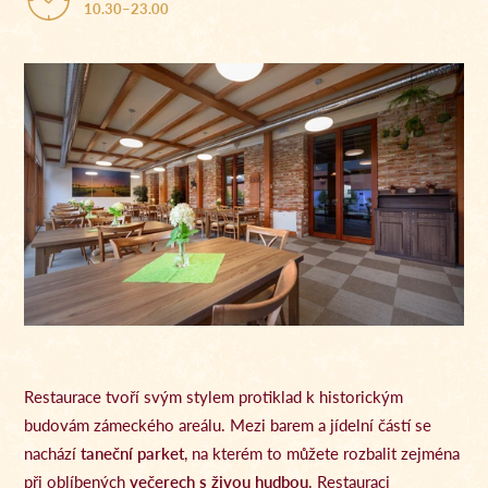
10.30–23.00
Restaurace tvoří svým stylem protiklad k historickým
budovám zámeckého areálu. Mezi barem a jídelní částí se
nachází
taneční parket
, na kterém to můžete rozbalit zejména
při oblíbených
večerech s živou hudbou
. Restauraci