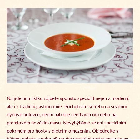
Na jídelním lístku najdete spoustu specialit nejen z moderní,
ale i z tradiční gastronomie. Pochutnáte si třeba na sezónní
dýňové polévce, denní nabídce čerstvých ryb nebo na
prémiovém hovězím masu. Nevyhýbáme se ani speciálním
pokrmům pro hosty s dietním omezením. Objednejte si
během pobytu a nebo při pouhé návštěvě restaurace vše na