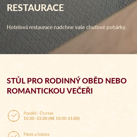
RESTAURACE
Hotelová restaurace nadchne vaše chuťové pohárky.
STŮL PRO RODINNÝ OBĚD NEBO
ROMANTICKOU VEČEŘI
Pondělí - Čtvrtek
10.30–22.00 (NE 10:30-21:00)
Pátek a Sobota