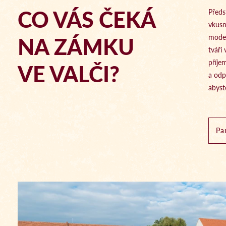
CO VÁS ČEKÁ
Předs
vkusn
NA ZÁMKU
moder
tváři
příje
VE VALČI?
a odp
abyst
Pa