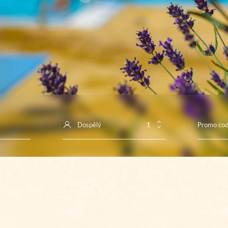
Dospělý
Promo co