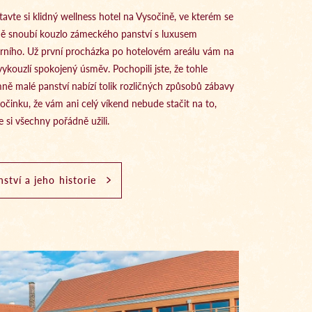
tavte si klidný wellness hotel na Vysočině, ve kterém se
ě snoubí kouzlo zámeckého panství s luxusem
ního. Už první procházka po hotelovém areálu vám na
 vykouzlí spokojený úsměv. Pochopili jste, že tohle
mně malé panství nabízí tolik rozličných způsobů zábavy
očinku, že vám ani celý víkend nebude stačit na to,
e si všechny pořádně užili.
nství a jeho historie