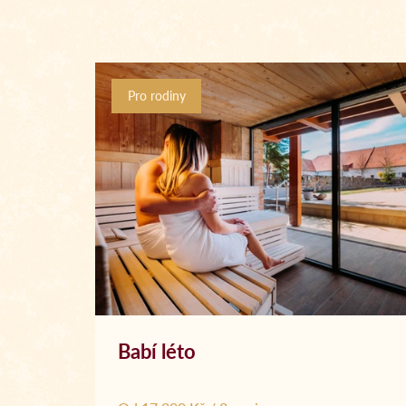
Pro rodiny
Babí léto