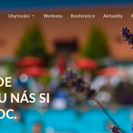
Ubytování
Wellness
Konference
Aktuality
DE
U NÁS SI
OC.