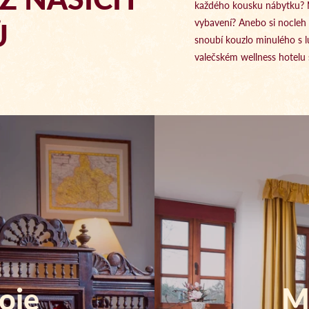
každého kousku nábytku?
Ů
vybavení? Anebo si nocleh n
snoubí kouzlo minulého s
valečském wellness hotelu 
oje
M