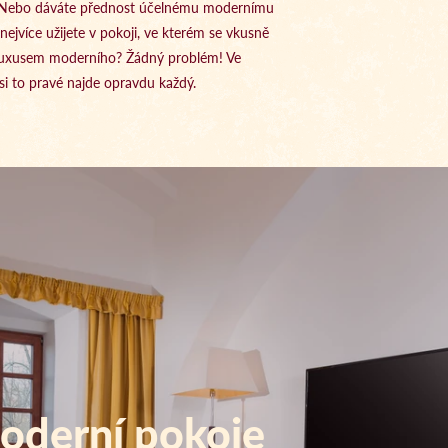
 Nebo dáváte přednost účelnému modernímu
ejvíce užijete v pokoji, ve kterém se vkusně
 luxusem moderního? Žádný problém! Ve
si to pravé najde opravdu každý.
oderní pokoje