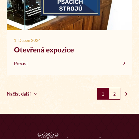
1. Duben 2024
Otevřená expozice
Přečíst
Načíst další
1
2