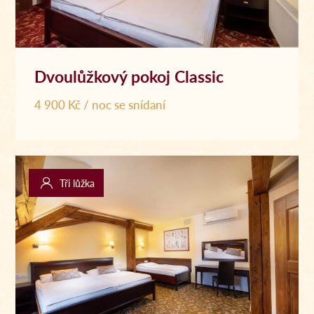
Dvoulůžkový pokoj Classic
4 900 Kč / noc se snídaní
Tři lůžka