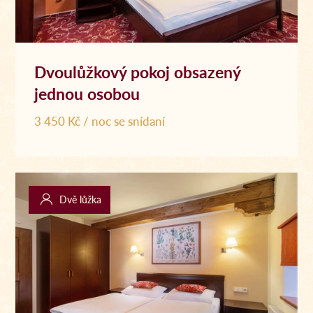
Dvoulůžkový pokoj obsazený
jednou osobou
3 450 Kč / noc se snídaní
Dvě lůžka