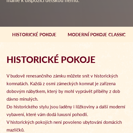
máme k dispozici dětskou hernu.
HISTORICKÉ POKOJE
MODERNÍ POKOJE CLASSIC
HISTORICKÉ POKOJE
V budově renesančního zámku můžete snít v historických
komnatách. Každá z osmi zámeckých komnat je zařízena
dobovým nábytkem, který by mohl vyprávět příběhy z dob
dávno minulých.
Do historického stylu jsou laděny i lůžkoviny a další moderní
vybavení, které vám dodá luxusní pohodlí.
V historických pokojích není povoleno ubytování domácích
mazlíčků.