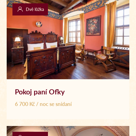
Dvě lůžka
Pokoj paní Ofky
6 700 Kč / noc se snídaní