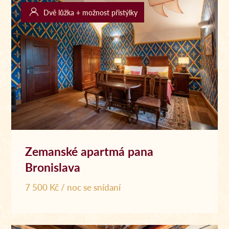
Dvě lůžka + možnost přistýlky
Zemanské apartmá pana
Bronislava
7 500 Kč / noc se snídaní