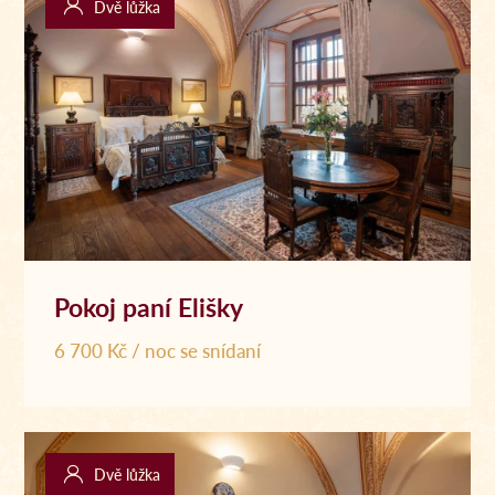
Dvě lůžka
Pokoj paní Elišky
6 700 Kč / noc se snídaní
Dvě lůžka