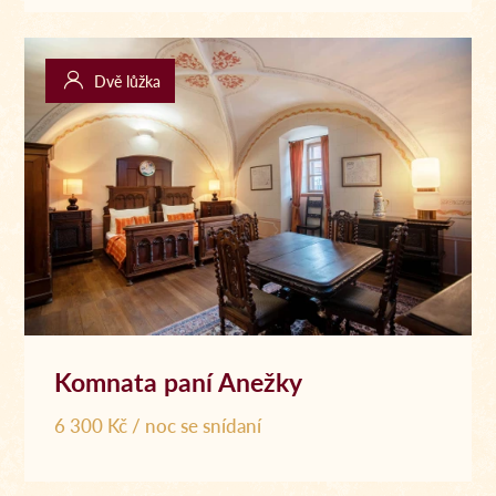
Dvě lůžka
Komnata paní Anežky
6 300 Kč / noc se snídaní