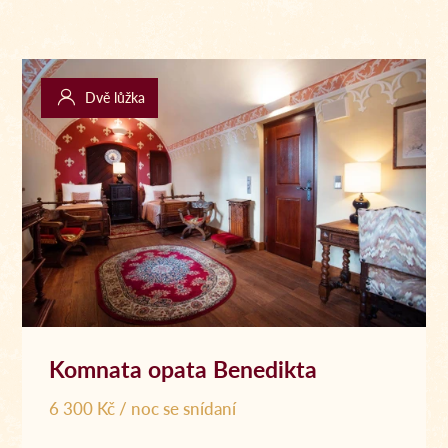
Dvě lůžka
Komnata opata Benedikta
6 300 Kč / noc se snídaní