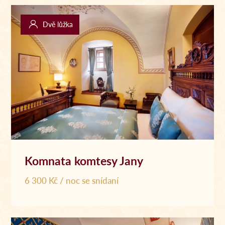
Dvě lůžka
Komnata komtesy Jany
6 300 Kč / noc se snídaní