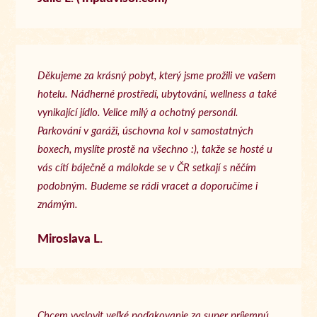
Děkujeme za krásný pobyt, který jsme prožili ve vašem
hotelu. Nádherné prostředí, ubytování, wellness a také
vynikající jídlo. Velice milý a ochotný personál.
Parkování v garáži, úschovna kol v samostatných
boxech, myslíte prostě na všechno :), takže se hosté u
vás cítí báječně a málokde se v ČR setkají s něčím
podobným. Budeme se rádi vracet a doporučíme i
známým.
Miroslava L.
Chcem vyslovit veľké poďakovanie za super príjemnú