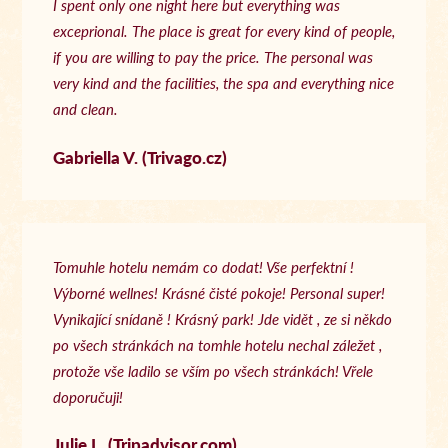
I spent only one night here but everything was
exceprional. The place is great for every kind of people,
if you are willing to pay the price. The personal was
very kind and the facilities, the spa and everything nice
and clean.
Gabriella V. (Trivago.cz)
Tomuhle hotelu nemám co dodat! Vše perfektní !
Výborné wellnes! Krásné čisté pokoje! Personal super!
Vynikající snídaně ! Krásný park! Jde vidět , ze si někdo
po všech stránkách na tomhle hotelu nechal záležet ,
protože vše ladilo se vším po všech stránkách! Vřele
doporučuji!
Julie L. (Tripadvisor.com)