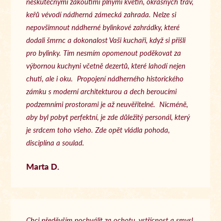
neskutečnými zákoutími plnými květin, okrasných trav,
keřů vévodí nádherná zámecká zahrada. Nelze si
nepovšimnout nádherné bylinkové zahrádky, které
dodali šmrnc a dokonalost Vaši kuchaři, když si přišli
pro bylinky. Tím nesmím opomenout poděkovat za
výbornou kuchyni včetně dezertů, které lahodí nejen
chuti, ale i oku. Propojení nádherného historického
zámku s moderní architekturou a dech beroucími
podzemními prostorami je až neuvěřitelné. Nicméně,
aby byl pobyt perfektní, je zde důležitý personál, který
je srdcem toho všeho. Zde opět vládla pohoda,
disciplína a soulad.
Marta D.
Chci předěvším pochválit za ochotu, vstřícnost a smysl