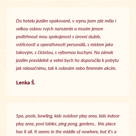
Do hotelu jezdím opakovaně, v srpnu jsem zde měla i
velkou oslavu svých narozenin a musím jenom
podtrhnout mou spokojenost s úrovní služeb,
vstřícností a operativností personálů, s místem jako
takovým, s čistotou, s výbornou kuchyní. Na zámek
jezdím pravidelně a velmi bych ho doporučila k pobytu
jak relaxačnímu, tak k oslavám nebo firemním akcím.
Lenka Š.
Spa, pools, bowling, kids outdoor play area, kids indoor
play area, pool tables, ping pong, gardens.. this place
has it all. It seems in the middle of nowhere, but it's a