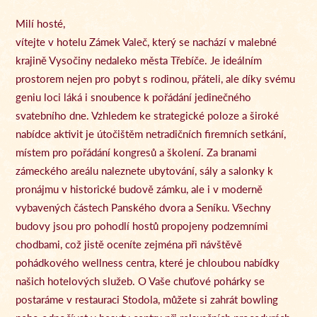
Milí hosté,
vítejte v hotelu Zámek Valeč, který se nachází v malebné
krajině Vysočiny nedaleko města Třebíče. Je ideálním
prostorem nejen pro pobyt s rodinou, přáteli, ale díky svému
geniu loci láká i snoubence k pořádání jedinečného
svatebního dne. Vzhledem ke strategické poloze a široké
nabídce aktivit je útočištěm netradičních firemních setkání,
místem pro pořádání kongresů a školení. Za branami
zámeckého areálu naleznete ubytování, sály a salonky k
pronájmu v historické budově zámku, ale i v moderně
vybavených částech Panského dvora a Seníku. Všechny
budovy jsou pro pohodlí hostů propojeny podzemními
chodbami, což jistě oceníte zejména při návštěvě
pohádkového wellness centra, které je chloubou nabídky
našich hotelových služeb. O Vaše chuťové pohárky se
postaráme v restauraci Stodola, můžete si zahrát bowling