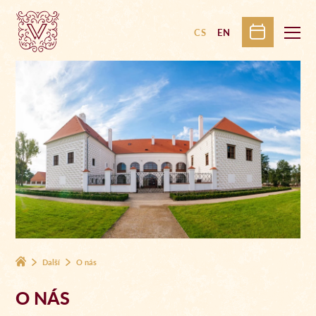
CS
EN
Další
O nás
O NÁS