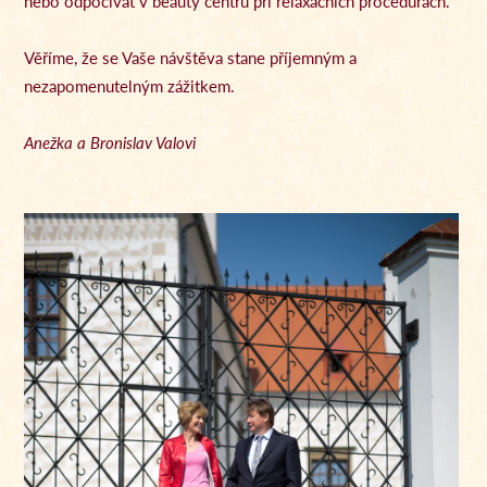
nebo odpočívat v beauty centru při relaxačních procedurách.
Věříme, že se Vaše návštěva stane příjemným a
nezapomenutelným zážitkem.
Anežka a Bronislav Valovi