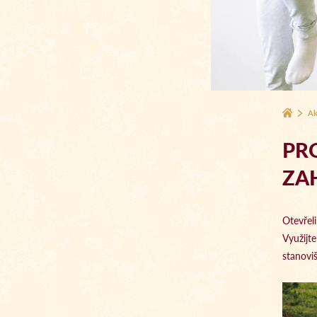
Ak
PR
ZA
Otevřel
Využijt
stanovi