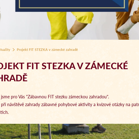
tuality
Projekt FIT STEZKA v zámecké zahradě
OJEKT FIT STEZKA V ZÁMECKÉ
HRADĚ
i jsme pro Vás "Zábavnou FIT stezku zámeckou zahradou".
e při návštěvě zahrady zábavné pohybové aktivity a kvízové otázky na pat
štích.