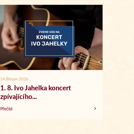
24.Březen 2026
20.Březen
1. 8. Ivo Jahelka koncert
Koncer
zpívajícího...
Přečíst
Přečíst