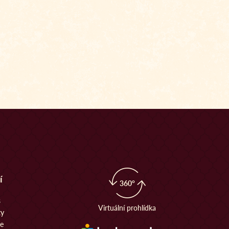
í
360°
s
Virtuální prohlídka
ty
ie