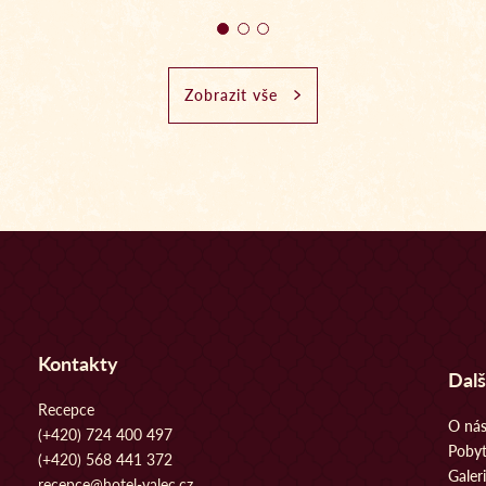
Zobrazit vše
Kontakty
Dalš
Recepce
O ná
(+420) 724 400 497
Poby
(+420) 568 441 372
Galer
recepce@hotel-valec.cz