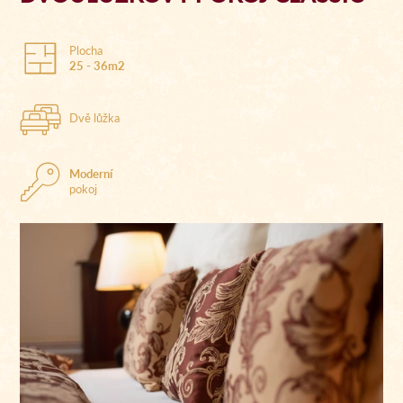
Plocha
25 - 36m2
Dvě lůžka
Moderní
pokoj