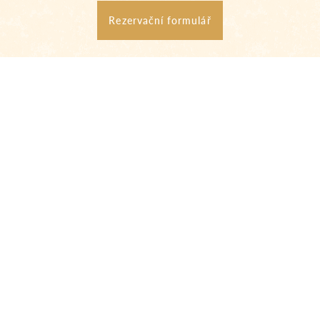
Rezervační formulář
DALŠÍ MODERNÍ POKOJE
COMFORT
Jedno lůžko
Dvě lůž