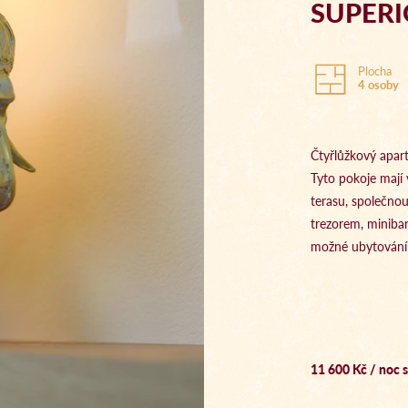
SUPERI
Plocha
4 osoby
Čtyřlůžkový apar
Tyto pokoje mají 
terasu, společnou
trezorem, minibar
možné ubytování s
11 600 Kč / noc s