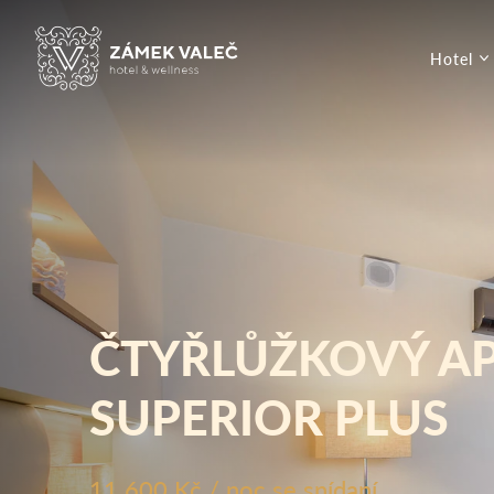
Hotel
ČTYŘLŮŽKOVÝ A
SUPERIOR PLUS
11 600 Kč / noc se snídaní