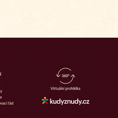
í
360°
s
Virtuální prohlídka
ty
ie
vací řád