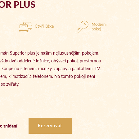
OR PLUS
Moderní
Čtyři lůžka
pokoj
tmán Superior plus je naším nejluxusnějším pokojem.
vždy dvě oddělené ložnice, obývací pokoj, prostornou
 koupelnu s fénem, ručníky, župany a pantoflemi, TV,
em, klimatizací a telefonem. Na tomto pokoji není
e zvířaty.
e snídaní
Rezervovat