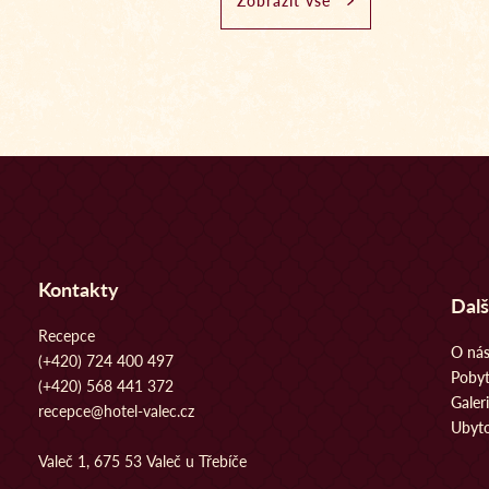
Zobrazit vše
Kontakty
Dalš
Recepce
O ná
(+420) 724 400 497
Poby
(+420) 568 441 372
Galer
recepce@hotel-valec.cz
Ubyto
Valeč 1, 675 53 Valeč u Třebíče