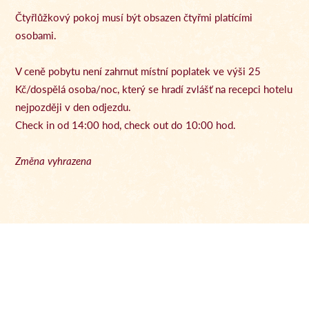
Čtyřlůžkový pokoj musí být obsazen čtyřmi platícími
osobami.
V ceně pobytu není zahrnut místní poplatek ve výši 25
Kč/dospělá osoba/noc, který se hradí zvlášť na recepci hotelu
nejpozději v den odjezdu.
Check in od 14:00 hod, check out do 10:00 hod.
Změna vyhrazena
Od 11 500 Kč / 2 noci
Rezervovat