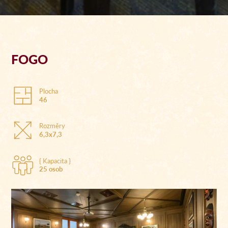
FOGO
Plocha
46
Rozměry
6,3x7,3
{ Kapacita }
25 osob