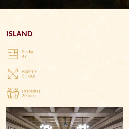
ISLAND
Plocha
47
Rozměry
5,5x8,6
{ Kapacita }
20 osob