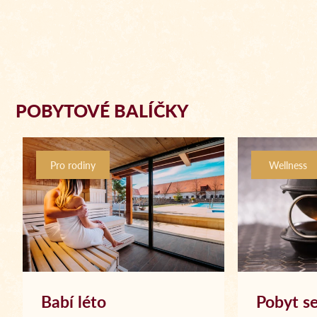
POBYTOVÉ BALÍČKY
Pro rodiny
Wellness
Babí léto
Pobyt s