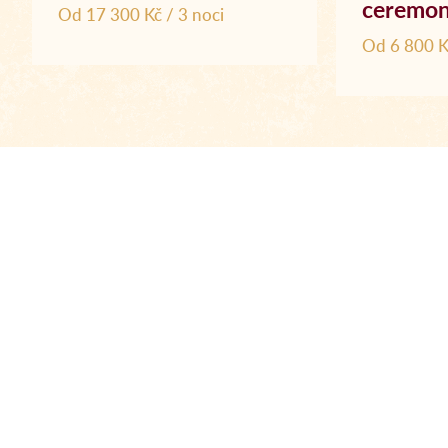
ceremon
Od 17 300 Kč / 3 noci
Od 6 800 K
Zobrazit vše