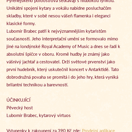
Pyrenejského poloostrova setkávají s hlubokou lyrikou.
Unikátní spojení kytary a vokálu nabídne posluchačům
skladby, které v sobě nesou vášeň flamenka i eleganci
klasické formy.
Lubomír Brabec patří k nejvýznamnějším kytaristům
současnosti. Jeho interpretační umění se formovalo mimo
jiné na londýnské Royal Academy of Music a dnes se řadí k
absolutní špičce v oboru. Kromě hudby je známý jako
vášnivý jachtař a cestovatel. Drží světové prvenství jako
první hudebník, který uskutečnil koncert v Antarktidě. Tato
dobrodružná povaha se promítá i do jeho hry, která vyniká
brilantní technikou a barevností.
ÚČINKUJÍCÍ
Pěvecký host
Lubomír Brabec, kytarový virtuos
Vstupenky k zakoupení za 390 Kč zde:
Prodejní aplikace