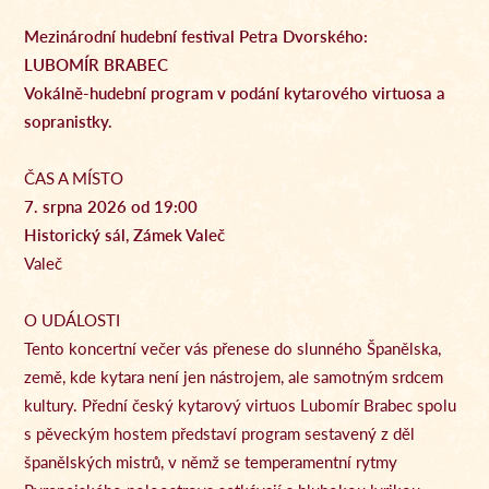
Mezinárodní hudební festival Petra Dvorského:
LUBOMÍR BRABEC
Vokálně-hudební program v podání kytarového virtuosa a
sopranistky.
ČAS A MÍSTO
7. srpna 2026 od 19:00
Historický sál, Zámek Valeč
Valeč
O UDÁLOSTI
Tento koncertní večer vás přenese do slunného Španělska,
země, kde kytara není jen nástrojem, ale samotným srdcem
kultury. Přední český kytarový virtuos Lubomír Brabec spolu
s pěveckým hostem představí program sestavený z děl
španělských mistrů, v němž se temperamentní rytmy