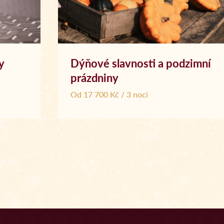
y
Dýňové slavnosti a podzimní
prázdniny
Od 17 700 Kč / 3 noci